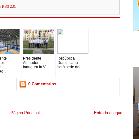
or
RSS 2.0
.
ente
Presidente
República
der
Abinader
Dominicana
a
inaugura la Vil...
será sede del ...
d...
0 Comentarios
Página Principal
Entrada antigua