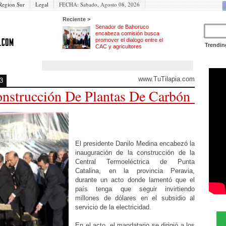
Region Sur
Legal
FECHA:
Sabado, Agosto 08, 2026
Reciente >
Senador de Bahoruco
encabeza comisión busca
promover el dialogo entre el
Trendin
CAC y agricultores
www.TuTilapia.com
3
nstrucción De Plantas De Carbón
El presidente Danilo Medina encabezó la
inauguración de la construcción de la
Central Termoeléctrica de Punta
Catalina, en la provincia Peravia,
durante un acto donde lamentó que el
país tenga que seguir invirtiendo
millones de dólares en el subsidio al
servicio de la electricidad.
En el acto, el mandatario se dirigió a los