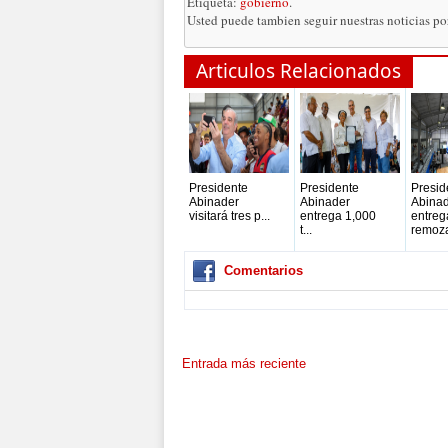
Etiqueta:
gobierno
.
Usted puede tambien seguir nuestras noticias p
Articulos Relacionados
Presidente
Presidente
Presid
Abinader
Abinader
Abina
visitará tres p...
entrega 1,000
entreg
t...
remoza
Comentarios
Entrada más reciente