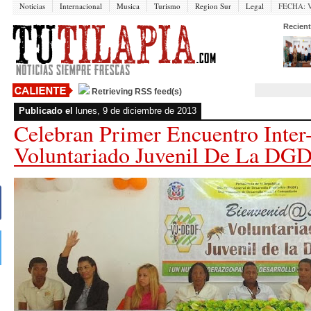
Noticias
Internacional
Musica
Turismo
Region Sur
Legal
FECHA:
V
Recient
Retrieving RSS feed(s)
Publicado el
lunes, 9 de diciembre de 2013
Celebran Primer Encuentro Inter
Voluntariado Juvenil De La DG