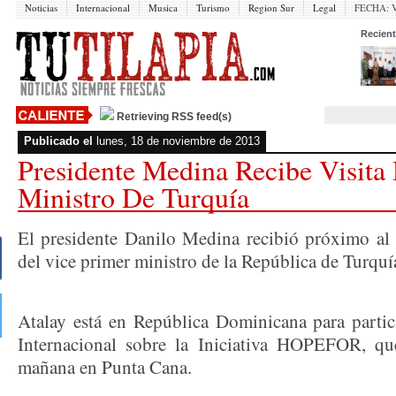
Noticias
Internacional
Musica
Turismo
Region Sur
Legal
FECHA:
V
Recient
Retrieving RSS feed(s)
Publicado el
lunes, 18 de noviembre de 2013
Presidente Medina Recibe Visita
Ministro De Turquía
El presidente Danilo Medina recibió próximo al 
del vice primer ministro de la República de Turquía
Atalay está en República Dominicana para partici
Internacional sobre la Iniciativa HOPEFOR, que
mañana en Punta Cana.