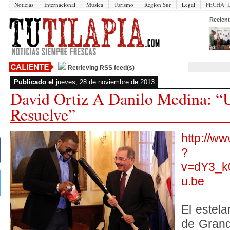
Noticias
Internacional
Musica
Turismo
Region Sur
Legal
FECHA:
Recient
Retrieving RSS feed(s)
Publicado el
jueves, 28 de noviembre de 2013
David Ortiz A Danilo Medina: “
Resuelve”
http://w
?
v=dY3_k
u.be
El estel
de Grand