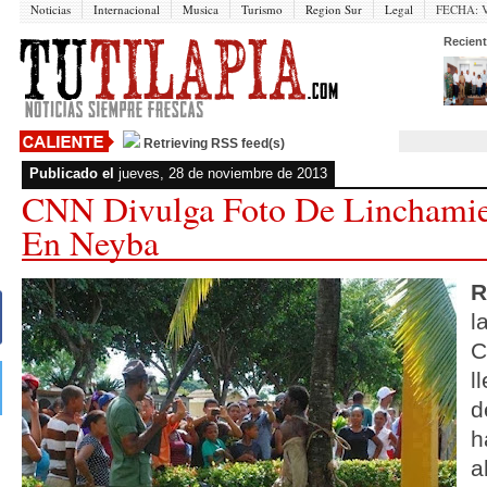
Noticias
Internacional
Musica
Turismo
Region Sur
Legal
FECHA:
V
Recient
Retrieving RSS feed(s)
Publicado el
jueves, 28 de noviembre de 2013
CNN Divulga Foto De Linchamie
En Neyba
R
l
C
l
d
h
a