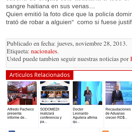
sangre haitiana en sus venas…
Quien emitió la foto dice que la policía domin
trató de robar a alguien” como si fuese justi
Publicado en fecha: jueves, noviembre 28, 2013.
Etiqueta:
nacionales
.
Usted puede tambien seguir nuestras noticias por
Articulos Relacionados
Alfredo Pacheco
SODOMEDI
Doctor
Recaudaciones
presenta
realizará
Leonardo
de Aduanas
informe de...
conferencia y
Aguilera afirma
crecen RD$...
pa...
qu...