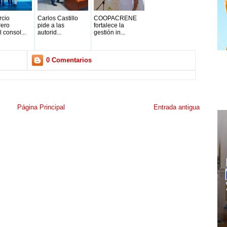
rcio
Carlos Castillo
COOPACRENE
rero
pide a las
fortalece la
 consol...
autorid...
gestión in...
0 Comentarios
Página Principal
Entrada antigua