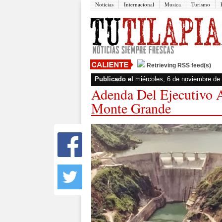
Noticias
Internacional
Musica
Turismo
Retrieving RSS feed(s)
Publicado el
miércoles, 6 de noviembre de
Adenda Del Ejecutivo A
Monte Grande