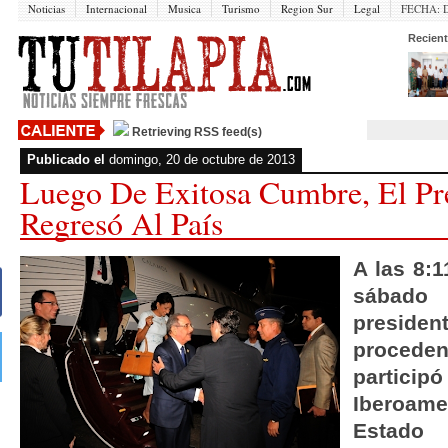
Noticias
Internacional
Musica
Turismo
Region Sur
Legal
FECHA:
Recient
Retrieving RSS feed(s)
Publicado el
domingo, 20 de octubre de 2013
Luego De Exitosa Cumbre, El Pr
Regresó Al País
A las 8:
sábado
preside
proceden
particip
Iberoam
Estado