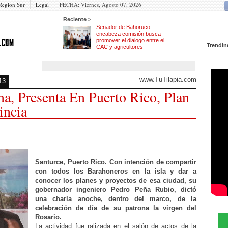
Region Sur
Legal
FECHA:
Viernes, Agosto 07, 2026
Reciente >
Senador de Bahoruco
encabeza comisión busca
promover el dialogo entre el
Trendin
CAC y agricultores
www.TuTilapia.com
13
, Presenta En Puerto Rico, Plan
incia
Santurce, Puerto Rico. Con intención de compartir
con todos los Barahoneros en la isla y dar a
conocer los planes y proyectos de esa ciudad, su
gobernador ingeniero Pedro Peña Rubio, dictó
una charla anoche, dentro del marco, de la
celebración de día de su patrona la virgen del
Rosario.
La actividad fue ralizada en el salón de actos de la