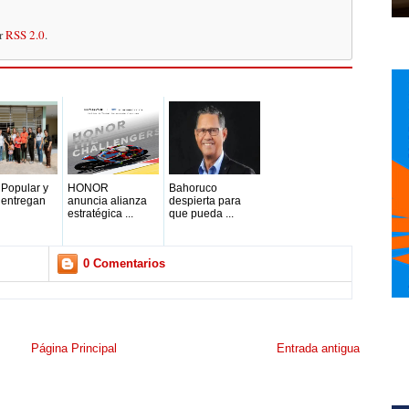
or
RSS 2.0
.
Popular y
HONOR
Bahoruco
 entregan
anuncia alianza
despierta para
estratégica ...
que pueda ...
0 Comentarios
Página Principal
Entrada antigua