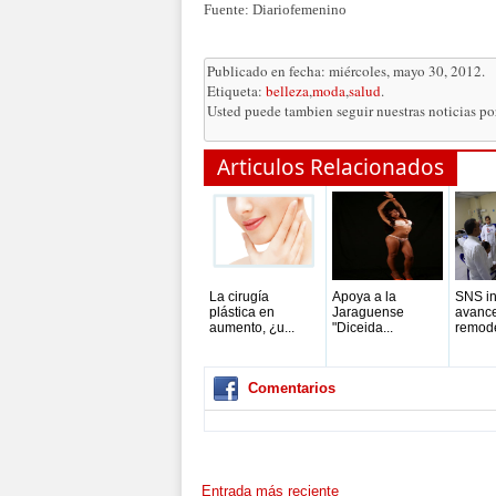
Fuente: Diariofemenino
Publicado en fecha: miércoles, mayo 30, 2012.
Etiqueta:
belleza
,
moda
,
salud
.
Usted puede tambien seguir nuestras noticias p
Articulos Relacionados
La cirugía
Apoya a la
SNS i
plástica en
Jaraguense
avance
aumento, ¿u...
"Diceida...
remode
Comentarios
Entrada más reciente