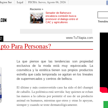
Region Sur
Legal
FECHA:
Jueves, Agosto 06, 2026
Reciente >
Senador de Bahoruco
encabeza comisión busca
promover el dialogo entre el
Trendin
CAC y agricultores
www.TuTilapia.com
12
to Para Personas?
La que piense que las tendencias son propiedad
exclusiva de la moda está muy equivocada. La
cosmética y la estética tienen sus propios productos
estrella que cada temporada se agotan en los lineales
de supermercados y centros de belleza.
El último y más controvertido caso ha sido el del champú
de caballo. La polémica está servida: hay quienes se echan
las manos a la cabeza por permitir el uso de un producto
animal en humanos, mientras que otros y otras lo apoyan,
siempre y cuando se teste dermatológicamente.