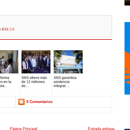
or
RSS 2.0
.
nforma
SNS ofrece más
SNS garantiza
s en la
de 12 millones
asistencia
la...
de...
integral ...
0 Comentarios
Página Principal
Entrada antigua