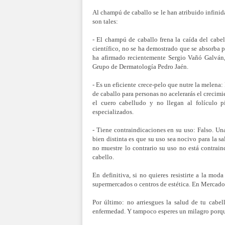
Al champú de caballo se le han atribuido infini
son tales:
- El champú de caballo frena la caída del cabel
científico, no se ha demostrado que se absorba p
ha afirmado recientemente Sergio Vañó Galván
Grupo de Dermatología Pedro Jaén.
- Es un eficiente crece-pelo que nutre la melena
de caballo para personas no acelerarás el crecim
el cuero cabelludo y no llegan al folículo pi
especializados.
- Tiene contraindicaciones en su uso: Falso. Un
bien distinta es que su uso sea nocivo para la s
no muestre lo contrario su uso no está contrain
cabello.
En definitiva, si no quieres resistirte a la mo
supermercados o centros de estética. En Mercadon
Por último: no arriesgues la salud de tu cabel
enfermedad. Y tampoco esperes un milagro porque