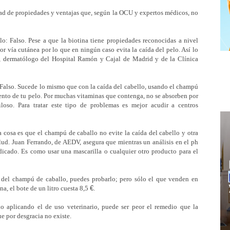
dad de propiedades y ventajas que, según la OCU y expertos médicos, no
lo: Falso. Pese a que la biotina tiene propiedades reconocidas a nivel
or vía cutánea por lo que en ningún caso evita la caída del pelo. Así lo
, dermatólogo del Hospital Ramón y Cajal de Madrid y de la Clínica
: Falso. Sucede lo mismo que con la caída del cabello, usando el champú
iento de tu pelo. Por muchas vitaminas que contenga, no se absorben por
loso. Para tratar este tipo de problemas es mejor acudir a centros
a cosa es que el champú de caballo no evite la caída del cabello y otra
alud. Juan Ferrando, de AEDV, asegura que mientras un análisis en el ph
dicado. Es como usar una mascarilla o cualquier otro producto para el
da del champú de caballo, puedes probarlo; pero sólo el que venden en
a, el bote de un litro cuesta 8,5
€
.
lo aplicando el de uso veterinario, puede ser peor el remedio que la
 por desgracia no existe.