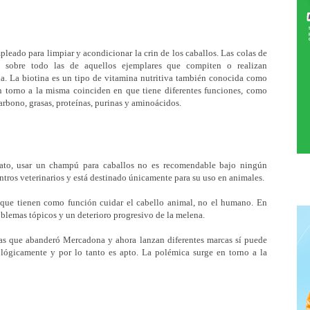
leado para limpiar y acondicionar la crin de los caballos. Las colas de
, sobre todo las de aquellos ejemplares que compiten o realizan
a. La biotina es un tipo de vitamina nutritiva también conocida como
n torno a la misma coinciden en que tiene diferentes funciones, como
arbono, grasas, proteínas, purinas y aminoácidos.
to, usar un champú para caballos no es recomendable bajo ningún
ntros veterinarios y está destinado únicamente para su uso en animales.
que tienen como función cuidar el cabello animal, no el humano. En
oblemas tópicos y un deterioro progresivo de la melena.
as que abanderó Mercadona y ahora lanzan diferentes marcas sí puede
ológicamente y por lo tanto es apto. La polémica surge en torno a la