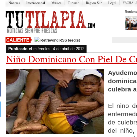
Noticias
Internacional
Musica
Turismo
Region Sur
Legal
FECHA:
J
Recient
Retrieving RSS feed(s)
Publicado el
miércoles, 4 de abril de 2012
Niño Dominicano Con Piel De C
Ayude
domini
culebra a
El niño 
enfermed
de culebr
del niño,