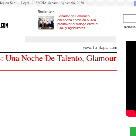
Region Sur
Legal
FECHA:
Sabado, Agosto 08, 2026
Reciente >
Senador de Bahoruco
encabeza comisión busca
promover el dialogo entre el
Trendin
CAC y agricultores
www.TuTilapia.com
: Una Noche De Talento, Glamour