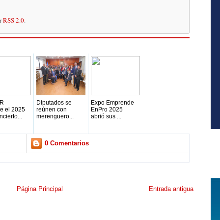
or
RSS 2.0
.
R
Diputados se
Expo Emprende
e el 2025
reúnen con
EnPro 2025
cierto...
merenguero...
abrió sus ...
0 Comentarios
Página Principal
Entrada antigua