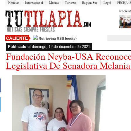
Noticias
Internacional
Musica
Turismo
Region Sur
Legal
FECHA:
Recient
Retrieving RSS feed(s)
Publicado el
domingo, 12 de diciembre de 2021
Fundación Neyba-USA Reconoce
Legislativa De Senadora Melania