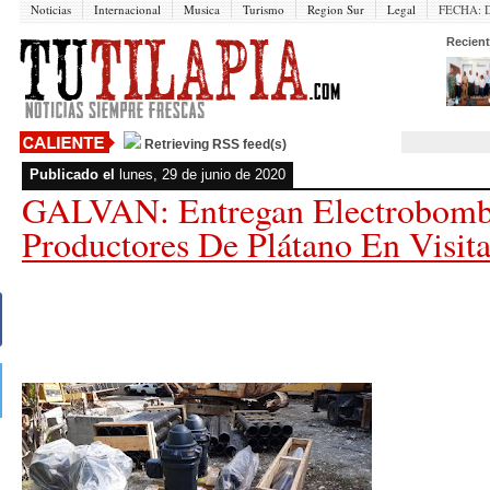
Noticias
Internacional
Musica
Turismo
Region Sur
Legal
FECHA:
Recient
Retrieving RSS feed(s)
Publicado el
lunes, 29 de junio de 2020
GALVAN: Entregan Electrobomb
Productores De Plátano En Visita