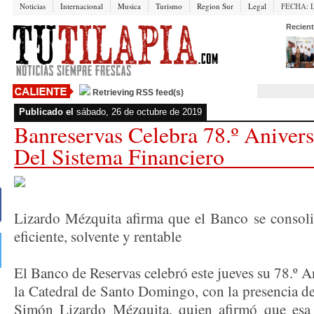
Noticias
Internacional
Musica
Turismo
Region Sur
Legal
FECHA:
Recient
Retrieving RSS feed(s)
Publicado el
sábado, 26 de octubre de 2019
Banreservas Celebra 78.º Aniver
Del Sistema Financiero
Lizardo Mézquita afirma que el Banco se consol
eficiente, solvente y rentable
El Banco de Reservas celebró este jueves su 78.º A
la Catedral de Santo Domingo, con la presencia de
Simón Lizardo Mézquita, quien afirmó que esa 