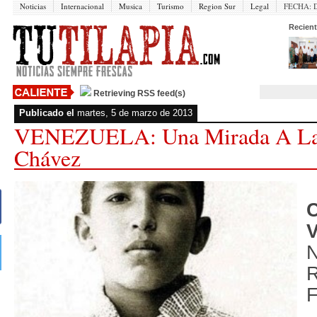
Noticias
Internacional
Musica
Turismo
Region Sur
Legal
FECHA:
Recient
Retrieving RSS feed(s)
Publicado el
martes, 5 de marzo de 2013
VENEZUELA: Una Mirada A La
Chávez
V
F