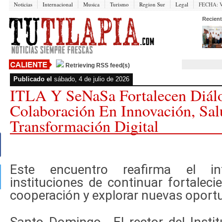
Noticias
Internacional
Musica
Turismo
Region Sur
Legal
FECHA:
V
Recient
Retrieving RSS feed(s)
Publicado el
sábado, 4 de julio de 2026
ITLA Y SeNaSa Fortalecen Diál
Colaboración En Innovación, Sa
Transformación Digital
Este encuentro reafirma el i
instituciones de continuar fortaleci
cooperación y explorar nuevas oport