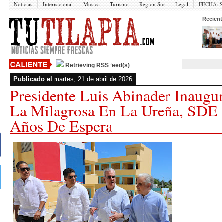
Noticias
Internacional
Musica
Turismo
Region Sur
Legal
FECHA:
Recient
Retrieving RSS feed(s)
Publicado el
martes, 21 de abril de 2026
Presidente Luis Abinader Inaugu
La Milagrosa En La Ureña, SDE
Años De Espera