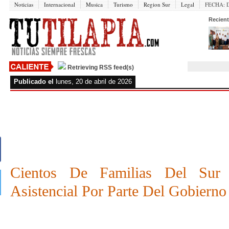
Noticias
Internacional
Musica
Turismo
Region Sur
Legal
FECHA:
Recient
Retrieving RSS feed(s)
Publicado el
lunes, 20 de abril de 2026
Por
REDACCION
19 De Abril De 2026
Cientos De Familias Del Sur 
Asistencial Por Parte Del Gobierno