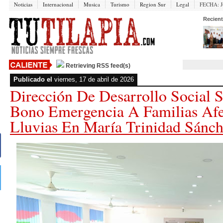
Noticias
Internacional
Musica
Turismo
Region Sur
Legal
FECHA:
J
Recient
Retrieving RSS feed(s)
Publicado el
viernes, 17 de abril de 2026
Dirección De Desarrollo Social 
Bono Emergencia A Familias Afe
Lluvias En María Trinidad Sánc