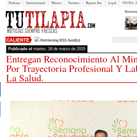
Noticias
Internacional
Musica
Turismo
Region Sur
Legal
FECHA:
J
Recient
Retrieving RSS feed(s)
Publicado el
martes, 18 de marzo de 2025
Entregan Reconocimiento Al Min
Por Trayectoria Profesional Y L
La Salud.