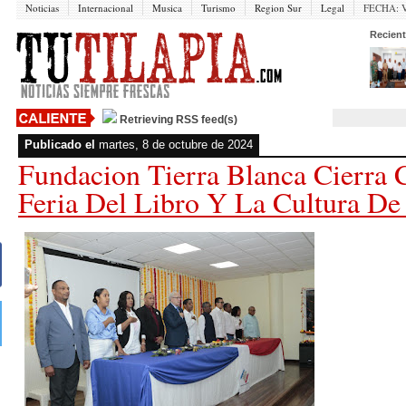
Noticias
Internacional
Musica
Turismo
Region Sur
Legal
FECHA:
V
Recient
Retrieving RSS feed(s)
Publicado el
martes, 8 de octubre de 2024
Fundacion Tierra Blanca Cierra 
Feria Del Libro Y La Cultura De