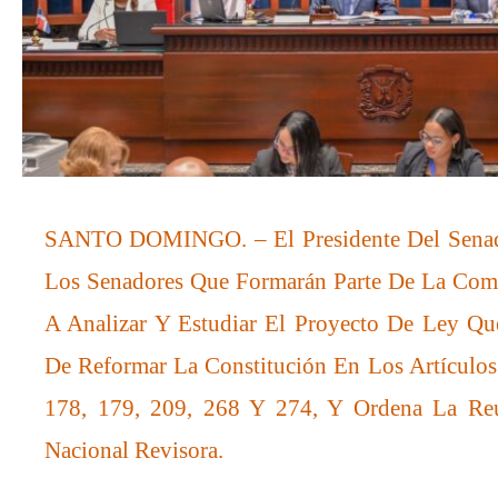
SANTO DOMINGO. – El Presidente Del Senad
Los Senadores Que Formarán Parte De La Com
A Analizar Y Estudiar El Proyecto De Ley Qu
De Reformar La Constitución En Los Artículos
178, 179, 209, 268 Y 274, Y Ordena La Re
Nacional Revisora.