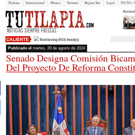
Noticias
Internacional
Musica
Turismo
Region Sur
Legal
FECHA:
V
Recient
Retrieving RSS feed(s)
Publicado el
martes, 20 de agosto de 2024
Senado Designa Comisión Bicame
Del Proyecto De Reforma Constit