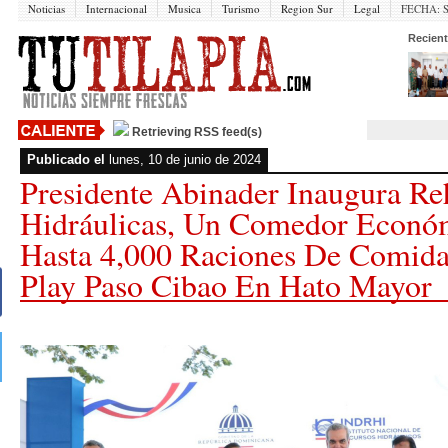
Noticias
Internacional
Musica
Turismo
Region Sur
Legal
FECHA:
Recient
Retrieving RSS feed(s)
Publicado el
lunes, 10 de junio de 2024
Presidente Abinader Inaugura Re
Hidráulicas, Un Comedor Econó
Hasta 4,000 Raciones De Comida
Play Paso Cibao En Hato Mayor