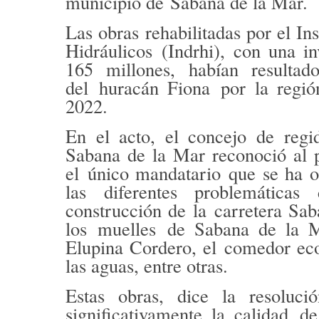
municipio de
Sabana de la Mar.
Las obras rehabilitadas por el In
Hidráulicos
(Indrhi)
, con una i
165 millones
, habían resultad
del
huracán Fiona
por la regió
2022
.
En el acto, el concejo de regi
Sabana de la Mar reconoció al p
el
único mandatario
que se ha o
las diferentes problemática
construcción de la
carretera Sa
los
muelles
de Sabana de la Ma
Elupina Cordero, el
comedor eco
las aguas
, entre otras.
Estas obras, dice la resoluci
significativamente la calidad
de 