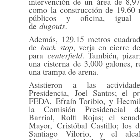
intervención de un
área de 8,9
como la construcción de 19.60
públicos y oficina
, igual 
de
dugouts
.
Además, 129.15 metros cuadrad
de
back stop
, verja en cierre d
para
centerfield
. También, pizar
una cisterna de 3,000 galones, r
una trampa de arena.
Asistieron a las activida
Presidencia,
Joel Santos
; el pr
FEDA,
Efraín Toribio,
y
Hecmil
la Comisión Presidencial 
Barrial,
Rolfi Rojas
; el senad
Mayor,
Cristóbal Castillo
; los 
Santiago Vilorio
, y el alca