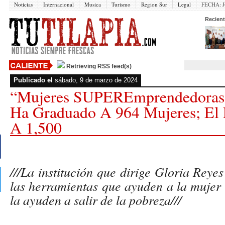
Noticias
Internacional
Musica
Turismo
Region Sur
Legal
FECHA:
J
Recient
Retrieving RSS feed(s)
Publicado el
sábado, 9 de marzo de 2024
“Mujeres SUPEREmprendedoras”
Ha Graduado A 964 Mujeres; El 
A 1,500
///La institución que dirige Gloria Reye
las herramientas que ayuden a la mujer
la ayuden a salir de la pobreza///