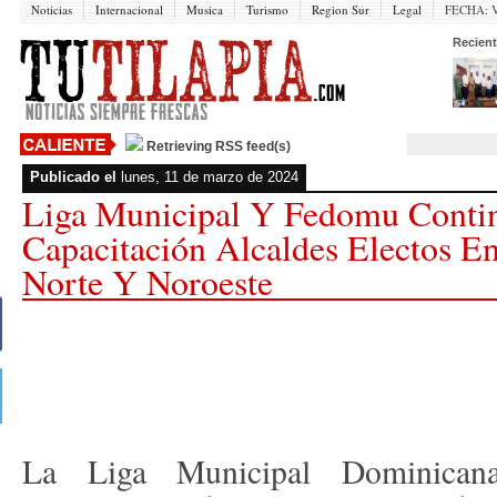
Noticias
Internacional
Musica
Turismo
Region Sur
Legal
FECHA:
V
Recient
Retrieving RSS feed(s)
Publicado el
lunes, 11 de marzo de 2024
Liga Municipal Y Fedomu Conti
Capacitación Alcaldes Electos E
Norte Y Noroeste
La Liga Municipal Dominica