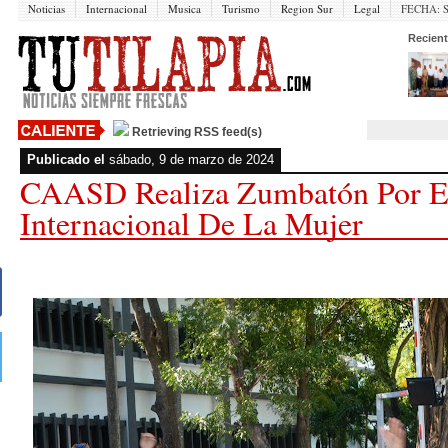
Noticias
Internacional
Musica
Turismo
Region Sur
Legal
FECHA:
Recient
Retrieving RSS feed(s)
Publicado el
sábado, 9 de marzo de 2024
CAASD Realiza Zumbatón Por E
Internacional De La Mujer