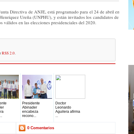
 Junta Directiva de ANJE, está programado para el 24 de abril en el aud
Henríquez Ureña (UNPHU), y están invitados los candidatos de los parti
s válidos en las elecciones presidenciales del 2020.
or
RSS 2.0
.
ente
Presidente
Doctor
der
Abinader
Leonardo
ra
encabeza
Aguilera afirma
..
recono...
...
0 Comentarios