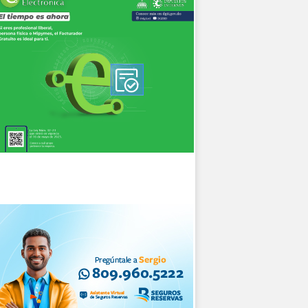
stra
 electorado,
NJE.
í como
idad”,