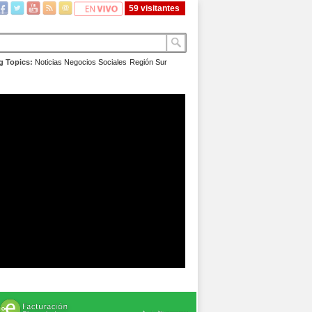
59 visitantes
g Topics:
Noticias
Negocios
Sociales
Región Sur
s Empresarios
que asista un
 tanto
ilidad