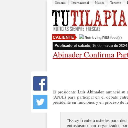
Noticias
Internacional
Musica
Turismo
Retrieving RSS feed(s)
Publicado el
sábado, 16 de marzo de 2024
Abinader Confirma Par
Luis Abinader
El presidente
anunció su a
(ANJE) para participar en el debate entre
presidente en funciones y en proceso de r
“Estoy frente a ustedes para dec
entusiasmo han organizado, por