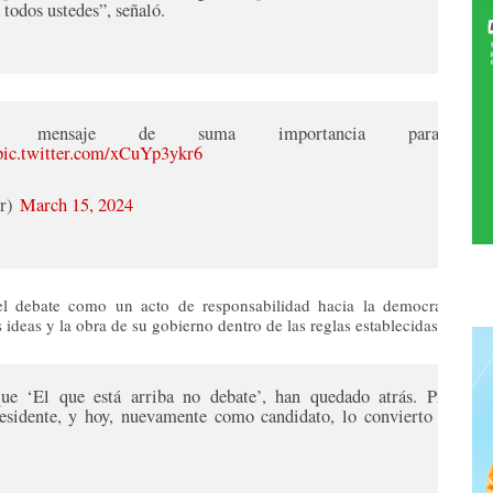
 todos ustedes”, señaló.
n mensaje de suma importancia para nue
pic.twitter.com/xCuYp3ykr6
er)
March 15, 2024
el debate como un acto de responsabilidad hacia la democracia y el
 ideas y la obra de su gobierno dentro de las reglas establecidas por A
ue ‘El que está arriba no debate’, han quedado atrás. Promet
esidente, y hoy, nuevamente como candidato, lo convierto en real