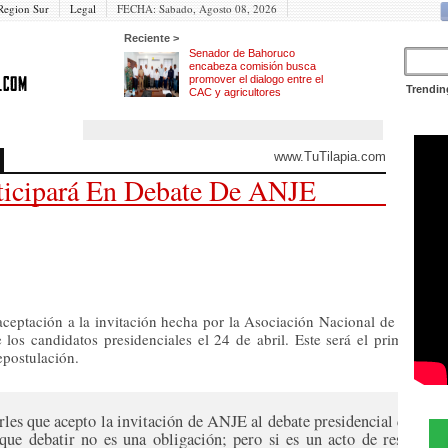
Region Sur
Legal
FECHA:
Sabado, Agosto 08, 2026
Reciente >
Senador de Bahoruco
encabeza comisión busca
promover el dialogo entre el
Trendin
CAC y agricultores
www.TuTilapia.com
ticipará En Debate De ANJE
ceptación a la invitación hecha por la Asociación Nacional de Jóvene
 los candidatos presidenciales el 24 de abril. Este será el primero al 
epostulación.
irles que acepto la invitación de ANJE al debate presidencial que con
que debatir no es una obligación; pero si es un acto de responsab