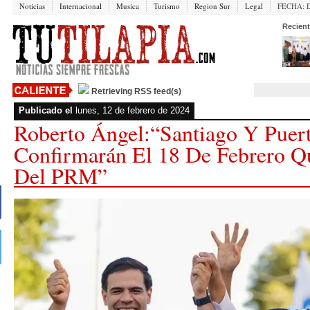
Noticias
Internacional
Musica
Turismo
Region Sur
Legal
FECHA:
Recient
Retrieving RSS feed(s)
Publicado el
lunes, 12 de febrero de 2024
Roberto Ángel:“Santiago Y Puert
Confirmarán El 18 De Febrero Q
Del PRM”