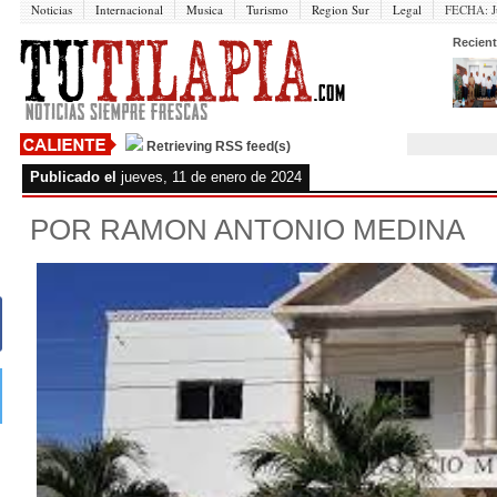
Noticias
Internacional
Musica
Turismo
Region Sur
Legal
FECHA:
J
Recient
Retrieving RSS feed(s)
Publicado el
jueves, 11 de enero de 2024
POR RAMON ANTONIO MEDINA