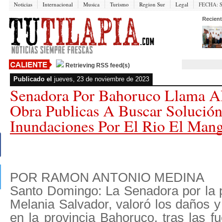
Noticias
Internacional
Musica
Turismo
Region Sur
Legal
FECHA:
Recient
Retrieving RSS feed(s)
Publicado el
jueves, 23 de noviembre de 2023
Senadora Por Bahoruco Llama Al
Obra Publicas A Buscar Solució
Inundaciones Por El Rio El Mang
POR RAMON ANTONIO MEDINA
Santo Domingo: La Senadora por la 
Melania Salvador, valoró los daños y c
en la provincia Bahoruco, tras las fu