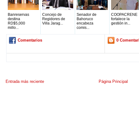
Banreservas
Concejo de
Senador de
COOPACRENE
destina
Regidores de
Bahoruco
fortalece la
RD$5,000
Villa Jarag...
encabeza
gestión in...
millo...
comis...
Comentarios
0 Comentar
Entrada más reciente
Página Principal