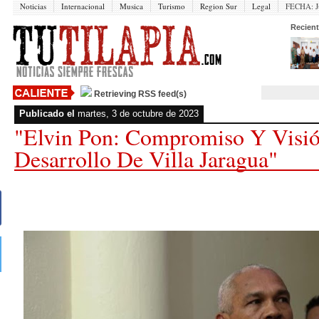
Noticias
Internacional
Musica
Turismo
Region Sur
Legal
FECHA:
J
Recient
Retrieving RSS feed(s)
Publicado el
martes, 3 de octubre de 2023
"Elvin Pon: Compromiso Y Visió
Desarrollo De Villa Jaragua"