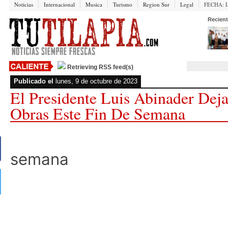
Noticias
Internacional
Musica
Turismo
Region Sur
Legal
FECHA:
Recient
Retrieving RSS feed(s)
Publicado el
lunes, 9 de octubre de 2023
El Presidente Luis Abinader Dej
Obras Este Fin De Semana
semana