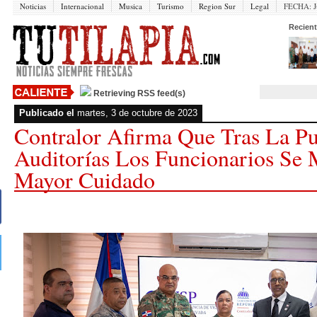
Noticias
Internacional
Musica
Turismo
Region Sur
Legal
FECHA:
J
Recient
Retrieving RSS feed(s)
Publicado el
martes, 3 de octubre de 2023
Contralor Afirma Que Tras La Pu
Auditorías Los Funcionarios Se
Mayor Cuidado