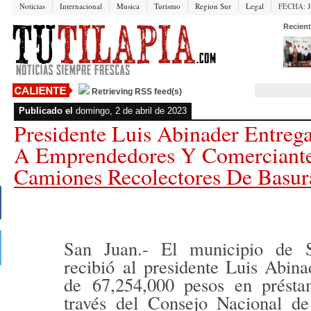
Noticias
Internacional
Musica
Turismo
Region Sur
Legal
FECHA:
J
Recient
Retrieving RSS feed(s)
Publicado el
domingo, 2 de abril de 2023
Presidente Luis Abinader Entreg
A Emprendedores Y Comerciant
Camiones Recolectores De Basur
San Juan.- El municipio de
recibió
al presidente Luis Abina
de
67,254,000 pesos
en prést
través del Consejo Nacional d