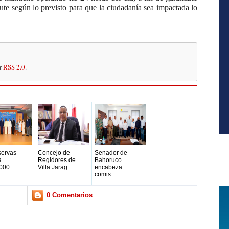
cute según lo previsto para que la ciudadanía sea impactada lo
or
RSS 2.0
.
servas
Concejo de
Senador de
a
Regidores de
Bahoruco
000
Villa Jarag...
encabeza
comis...
0 Comentarios