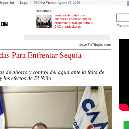
Region Sur
Legal
FECHA:
Viernes, Agosto 07, 2026
Reciente >
Senador de Bahoruco
encabeza comisión busca
promover el dialogo entre el
Trendin
CAC y agricultores
www.TuTilapia.com
s Para Enfrentar Sequía
 de ahorro y control del agua ante la falta de
 y los efectos de El Niño