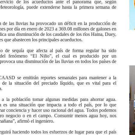
 servicio de los acueductos ante el panorama que, según
Meteorología, puede extenderse hasta la primera semana de
n de las lluvias ha provocado un déficit en la producción de
nes por día en enero de 2023 a 369.08 millones de galones en
plica una disminución de los caudales de los ríos Haina, Duey,
s que abastecen los principales acueductos.
do de sequía que afecta al país de forma regular ha sido
 del fenómeno “El Niño”, el cual es producido por un
rovoca una disminución de las lluvias en todos los países de
 CAASD se emitirán reportes semanales para mantener a la
 de la situación del preciado líquido, que es vital para el
a.
 a la población tomar algunas medidas para ahorrar agua.
 es una situación que impacta a todo el país, por lo que
mar conciencia y hacer uso racional del agua. Todos podemos
stro negocio o en el campo. Consumir menos agua hoy, nos
mañana”, afirmó el ingeniero.
uirá haciendo todos los esfuerzos de lugar para que el país