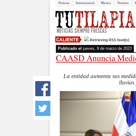
Noticias
Internacional
Musica
Turismo
Retrieving RSS feed(s)
Publicado el
jueves, 9 de marzo de 2023
CAASD Anuncia Medida
La entidad aumenta sus medidas
lluvias