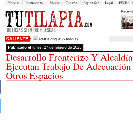
Noticias
Internacional
Musica
Turismo
Region Sur
Legal
FECHA:
V
Recient
Retrieving RSS feed(s)
Publicado el
lunes, 27 de febrero de 2023
Desarrollo Fronterizo Y Alcaldí
Ejecutan Trabajo De Adecuación
Otros Espacios