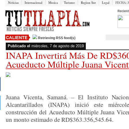
Noticias
Internacional
Musica
Turismo
Region Sur
Legal
FECHA:
J
Recient
Retrieving RSS feed(s)
Publicado el
miércoles, 7 de agosto de 2019
INAPA Invertirá Más De RD$360
Acueducto Múltiple Juana Vicen
Juana Vicenta, Samaná. – El Instituto Nacio
Alcantarillados (INAPA) inició este miércol
construcción del Acueducto Múltiple Juana Vicent
un monto estimado de RD$363.356,545.64.