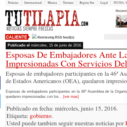
Noticias
Internacional
Musica
Turismo
Region Sur
Legal
FECHA:
Recient
Retrieving RSS feed(s)
Publicado el
miércoles, 15 de junio de 2016
Esposas De Embajadores Ante 
Impresionadas Con Servicios D
Esposas de embajadores participantes en la 46ª A
de Estados Americanos (OEA), quedaron impresion
Esposas de embajadores participantes en la 46ª Asamblea de la Organ
quedaron impresionadas con los...
[ver mas]
Publicado en fecha: miércoles, junio 15, 2016.
Etiqueta:
gobierno
.
Usted puede tambien seguir nuestras noticias por