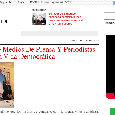
Region Sur
Legal
FECHA:
Sabado, Agosto 08, 2026
Reciente >
Senador de Bahoruco
encabeza comisión busca
promover el dialogo entre el
Trendin
CAC y agricultores
www.TuTilapia.com
 Medios De Prensa Y Periodistas
a Vida Democrática
irmó que los medios de comunicación, la prensa y los periodistas