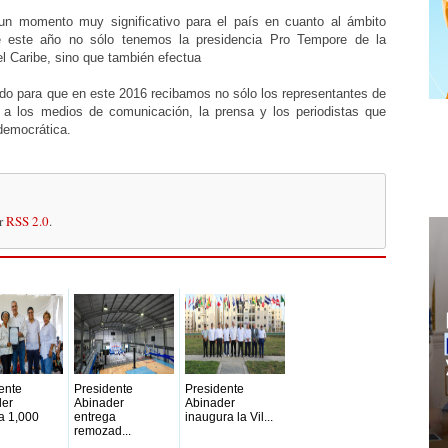
n momento muy significativo para el país en cuanto al ámbito
ue este año no sólo tenemos la presidencia Pro Tempore de la
 Caribe, sino que también efectua
ado para que en este 2016 recibamos no sólo los representantes de
, a los medios de comunicación, la prensa y los periodistas que
 democrática.
or
RSS 2.0
.
ente
Presidente
Presidente
der
Abinader
Abinader
a 1,000
entrega
inaugura la Vil...
remozad...