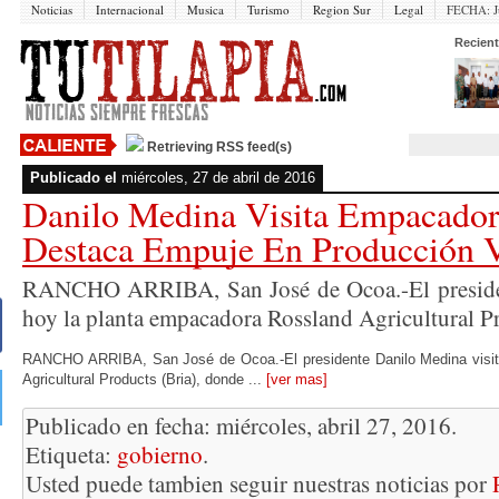
Noticias
Internacional
Musica
Turismo
Region Sur
Legal
FECHA:
J
Recient
Retrieving RSS feed(s)
Publicado el
miércoles, 27 de abril de 2016
Danilo Medina Visita Empacado
Destaca Empuje En Producción V
RANCHO ARRIBA, San José de Ocoa.-El presiden
hoy la planta empacadora Rossland Agricultural Pro
RANCHO ARRIBA, San José de Ocoa.-El presidente Danilo Medina visit
Agricultural Products (Bria), donde ...
[ver mas]
Publicado en fecha: miércoles, abril 27, 2016.
Etiqueta:
gobierno
.
Usted puede tambien seguir nuestras noticias por