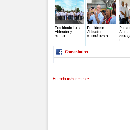
Presidente Luis
Presidente
Presid
Abinader y
Abinader
Abina
ministr...
visitará tres p...
entreg
t...
Comentarios
Entrada más reciente