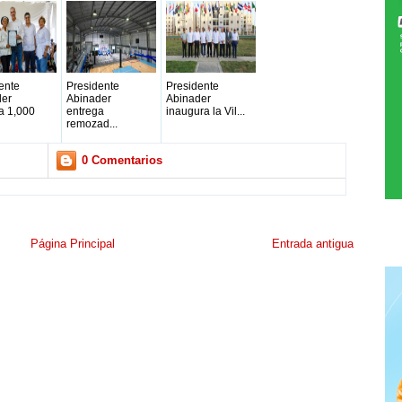
ente
Presidente
Presidente
der
Abinader
Abinader
a 1,000
entrega
inaugura la Vil...
remozad...
0 Comentarios
Página Principal
Entrada antigua