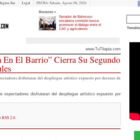
Region Sur
Legal
FECHA:
Sabado, Agosto 08, 2026
Reciente >
Senador de Bahoruco
encabeza comisión busca
promover el dialogo entre el
Trendin
CAC y agricultores
www.TuTilapia.com
a En El Barrio” Cierra Su Segundo
les
pectadores disfrutaran del despliegue artístico expuesto por decenas de
e espectadores disfrutaran del despliegue artístico expuesto por
or
RSS 2.0
.