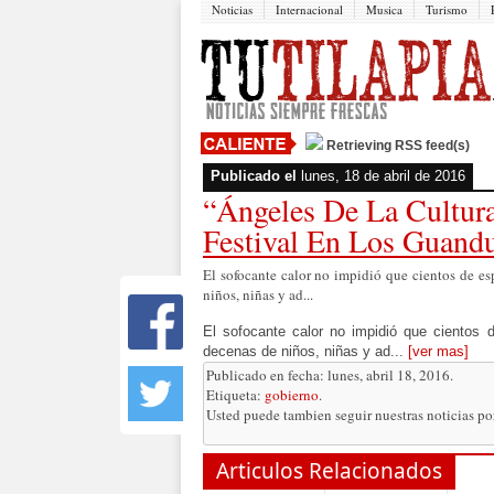
Noticias
Internacional
Musica
Turismo
Retrieving RSS feed(s)
Publicado el
lunes, 18 de abril de 2016
“Ángeles De La Cultur
Festival En Los Guandu
El sofocante calor no impidió que cientos de es
niños, niñas y ad...
El sofocante calor no impidió que cientos d
decenas de niños, niñas y ad...
[ver mas]
Publicado en fecha: lunes, abril 18, 2016.
Etiqueta:
gobierno
.
Usted puede tambien seguir nuestras noticias p
Articulos Relacionados