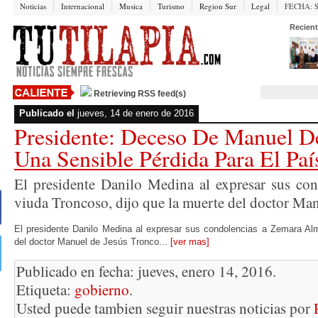
Noticias
Internacional
Musica
Turismo
Region Sur
Legal
FECHA:
Recient
Retrieving RSS feed(s)
Publicado el
jueves, 14 de enero de 2016
Presidente: Deceso De Manuel D
Una Sensible Pérdida Para El Paí
El presidente Danilo Medina al expresar sus co
viuda Troncoso, dijo que la muerte del doctor Man
El presidente Danilo Medina al expresar sus condolencias a Zemara Alm
del doctor Manuel de Jesús Tronco...
[ver mas]
Publicado en fecha: jueves, enero 14, 2016.
Etiqueta:
gobierno
.
Usted puede tambien seguir nuestras noticias por