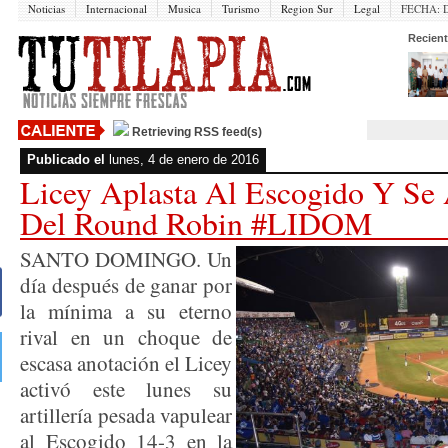
Noticias
Internacional
Musica
Turismo
Region Sur
Legal
FECHA:
Recient
Retrieving RSS feed(s)
Publicado el
lunes, 4 de enero de 2016
Licey Aplasta Al Escogido Y Se 
Del Round Robin #LIDOM
SANTO DOMINGO. Un
día después de ganar por
la mínima a su eterno
rival en un choque de
escasa anotación el Licey
activó este lunes su
artillería pesada vapulear
al Escogido 14-3 en la