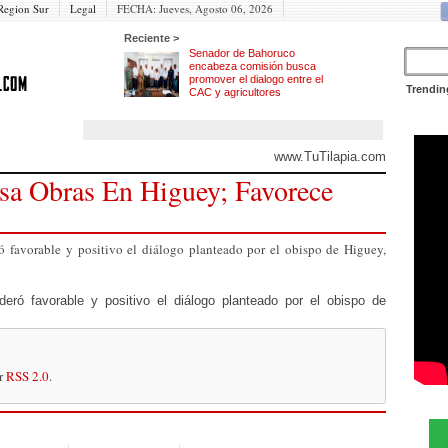
Region Sur
Legal
FECHA:
Jueves, Agosto 06, 2026
Reciente >
Senador de Bahoruco
encabeza comisión busca
promover el dialogo entre el
Trendin
CAC y agricultores
www.TuTilapia.com
sa Obras En Higuey; Favorece
ó favorable y positivo el diálogo planteado por el obispo de Higuey,
deró favorable y positivo el diálogo planteado por el obispo de
or
RSS 2.0
.