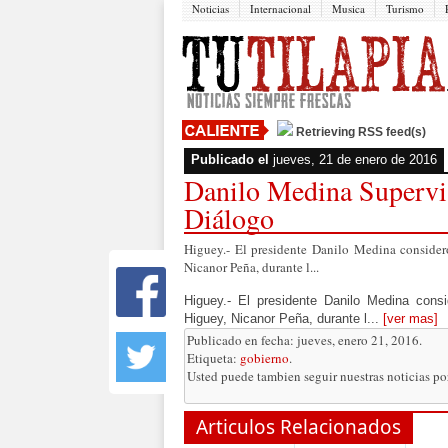
Noticias
Internacional
Musica
Turismo
Retrieving RSS feed(s)
Publicado el
jueves, 21 de enero de 2016
Danilo Medina Supervi
Diálogo
Higuey.- El presidente Danilo Medina consider
Nicanor Peña, durante l...
Higuey.- El presidente Danilo Medina consi
Higuey, Nicanor Peña, durante l...
[ver mas]
Publicado en fecha: jueves, enero 21, 2016.
Etiqueta:
gobierno
.
Usted puede tambien seguir nuestras noticias p
Articulos Relacionados