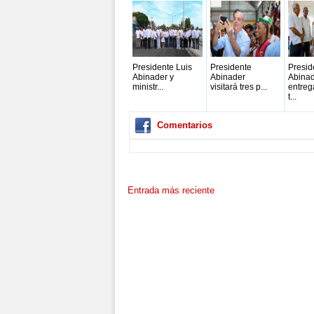
Presidente Luis
Presidente
Presid
Abinader y
Abinader
Abina
ministr...
visitará tres p...
entreg
t...
Comentarios
Entrada más reciente