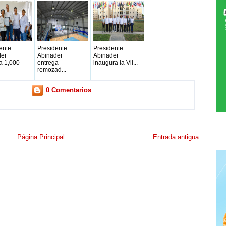
ente
Presidente
Presidente
der
Abinader
Abinader
a 1,000
entrega
inaugura la Vil...
remozad...
0 Comentarios
Página Principal
Entrada antigua