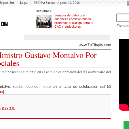
Region Sur
Legal
FECHA:
Sabado, Agosto 08, 2026
Reciente >
Senador de Bahoruco
encabeza comisión busca
promover el dialogo entre el
Trendin
CAC y agricultores
www.TuTilapia.com
nistro Gustavo Montalvo Por
ciales
 recibe reconocimiento en el acto de celebración del 53 aniversario del
ntalvo, recibe reconocimiento en el acto de celebración del 53
as]
or
RSS 2.0
.