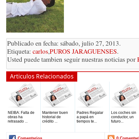
Publicado en fecha: sábado, julio 27, 2013.
Etiqueta:
carlos
,
PUROS JARAGUENSES
.
Usted puede tambien seguir nuestras noticias por
Articulos Relacionados
NEIBA: Falta de
Mantener buen
Padres Regalar
Los coches sin
obras ha
historial de
a papá en
conductor, un
retrasado ...
crédito ...
tiempos te...
futuro...
Comentarios
0 Comentar