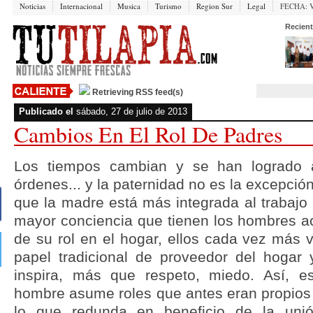
Noticias
Internacional
Musica
Turismo
Region Sur
Legal
FECHA:
V
Recient
Retrieving RSS feed(s)
Publicado el
sábado, 27 de julio de 2013
Cambios En El Rol De Padres
Los tiempos cambian y se han logrado 
órdenes... y la paternidad no es la excepció
que la madre está más integrada al trabajo
mayor conciencia que tienen los hombres ac
de su rol en el hogar, ellos cada vez más 
papel tradicional de proveedor del hogar 
inspira, más que respeto, miedo. Así, 
hombre asume roles que antes eran propios 
lo que redunda en beneficio de la uni