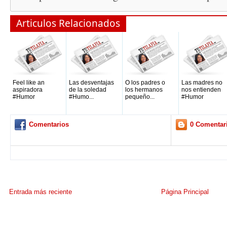
Articulos Relacionados
Feel like an
Las desventajas
O los padres o
Las madres no
aspiradora
de la soledad
los hermanos
nos entienden
#Humor
#Humo...
pequeño...
#Humor
Comentarios
0 Comentar
Entrada más reciente
Página Principal