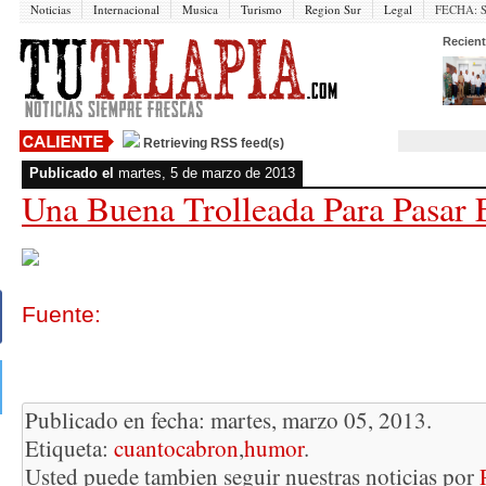
Noticias
Internacional
Musica
Turismo
Region Sur
Legal
FECHA:
Recient
Retrieving RSS feed(s)
Publicado el
martes, 5 de marzo de 2013
Una Buena Trolleada Para Pasar
Fuente:
Publicado en fecha: martes, marzo 05, 2013.
Etiqueta:
cuantocabron
,
humor
.
Usted puede tambien seguir nuestras noticias por