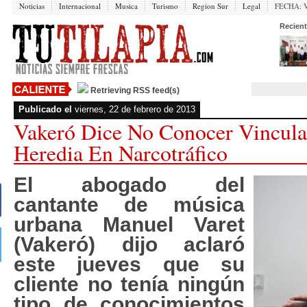
Noticias
Internacional
Musica
Turismo
Region Sur
Legal
FECHA:
V
Recient
Retrieving RSS feed(s)
Publicado el
viernes, 22 de febrero de 2013
Vakeró Dice No Conocer Vincul
Heredia En Narcotráfico
El abogado del
cantante de música
urbana Manuel Varet
(Vakeró) dijo aclaró
este jueves que su
cliente no tenía ningún
tipo de conocimientos