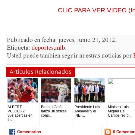
CLIC PARA VER VIDEO (In
Publicado en fecha: jueves, junio 21, 2012.
Etiqueta:
deportes
,
mlb
.
Usted puede tambien seguir nuestras noticias por
Articulos Relacionados
ALBERT
Bartolo Colón
Presidente Luis
Ministro Luis
PUJOLS 2
lanzó 38 strikes
Abinader y el
Miguel De
vuelacercas en
cons...
INEF...
Camps recib...
2 di...
Comentarios
0 Comentar