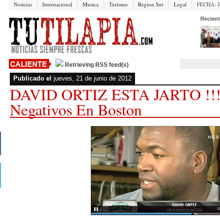
Noticias
Internacional
Musica
Turismo
Region Sur
Legal
FECHA:
J
Recient
Retrieving RSS feed(s)
Publicado el
jueves, 21 de junio de 2012
DAVID ORTIZ ESTA JARTO !!! 
Negativos En Boston