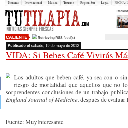
Noticias
Internacional
Musica
Turismo
Region Sur
Legal
FECHA:
Recient
Retrieving RSS feed(s)
Publicado el
sábado, 19 de mayo de 2012
VIDA: Si Bebes Café Vivirás Má
Los adultos que beben café, ya sea con o sin
riesgo de mortalidad que aquellos que no lo
sorprendentes conclusiones de un trabajo public
England Journal of Medicine
, después de evaluar 
Fuente: MuyInteresante